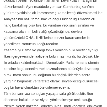
oldukları belirtilmediğinden tamamen keyfi kullanıma açık bir
düzenlemedir. Aynı maddede yer alan Cumhurbaşkanı'nın
yürütme yetkisine ait kararname çıkarabileceği düzenlemesi ise
Anayasa'nın bazı temel hak ve özgürlüklerle ilgili maddeleri
hariç bırakılmış olsa bile, bu yürütme yetkisinin sınırları ve
kapsama alanının belirsizliği gözetildiğinde, devletin
günümüzdeki OHAL KHK'lerine benzer kararnameler ile
yönetilmesi sonucunu doğuracaktır.
​Yasama, yürütme ve yargı fonksiyonlarının, kuvvetler ayrılığı
ilkesi çerçevesinde faaliyette bulunması kuralı, bu değişiklikler
ile ortadan kaldırılmaktadır. Demokratik Parlamenter sistemin
kendine özgü denetim mekanizmalarının bütünüyle devre dışı
bırakılması sonucunu doğuran bu değişikliklerden sonra
yargının bağımsız ve tarafsız olarak işleyebileceği düşüncesi
boş bir hayal olmaktan öte gidemeyecektir.
​Tüm bunların acı sonuçları yaşaşanlarla görülecektir. Son
dönemde hukuksuz ve siyasi yönlendirmeye açık olduğu
izlenimi veren gazeteci, öğretim üyesi, parti yöneticisi gibi aydın