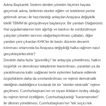
​Adına Başkanlık Sistemi denilen yönetim biçimini hayata
geçirmek adına, birilerinin otoriter eğilim ve isteklerini yerine
getirmek amacı ile hazırlandığı anlaşılan Anayasa değişiklik
teklifi TBMM'de görüşülmeye başlanıyor. Bir yandan Olağanüstü
Hal uygulamalarının tüm ağırlığı ve baskısı ile sürdürülmeye
çalışılan yönetim tarzının olağanlaştırılması çabaları, diğer
yandan yeni çıkarılan KHK'ler ile baskı düzenin devamlı
kılınması ortamında bu Anayasa değişikliği halka rağmen nasıl
gerçekleştirilecektir?
​Devletin daha fazla "güvenlikçi" bir anlayışla yönetilmesi, halkın
özgürlük ve demokrasi taleplerinin bastırılması, yaratılan ya da
yaratılmasına katkı sağlanan terör eylemleri bahane edilerek
özgürlüklerin daha da sınırlandırılması ve rejimin demokratik
niteliğinin olabildiğince kısılarak bir tür "otoriter-otokratik" rejime
geçilmesi. Cumhurbaşkanı'nın ve siyasi iktidarın özdeş olduğu
bu rejimin temel özelliğinin, Cumhurbaşkanlığı "kararnameleri"
ile ülkenin yönetilmesi, Cumhurbaşkanı'nın "tek seçici-tek