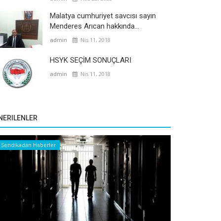
Malatya cumhuriyet savcısı sayın
Menderes Arıcan hakkında...
admin
Nis 11, 2018
HSYK SEÇİM SONUÇLARI
admin
Nis 11, 2018
NERILENLER
Sendikadan Haberler