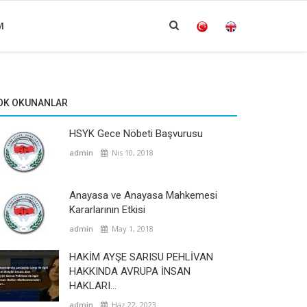
M
OK OKUNANLAR
HSYK Gece Nöbeti Başvurusu
admin
Nis 10, 2018
Anayasa ve Anayasa Mahkemesi
Kararlarının Etkisi
admin
May 1, 2018
HAKİM AYŞE SARISU PEHLİVAN
HAKKINDA AVRUPA İNSAN
HAKLARI...
admin
Haz 22, 2023