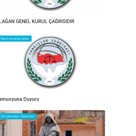
LAĞAN GENEL KURUL ÇAĞRISIDIR
Basın Açıklamaları
amuoyuna Duyuru
Sendikadan Haberler