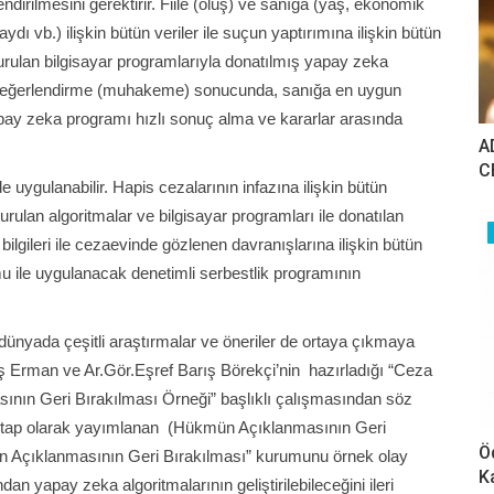
endirilmesini gerektirir. Fiile (oluş) ve sanığa (yaş, ekonomik
 vb.) ilişkin bütün veriler ile suçun yaptırımına ilişkin bütün
şturulan bilgisayar programlarıyla donatılmış yapay zeka
k değerlendirme (muhakeme) sonucunda, sanığa en uygun
yapay zeka programı hızlı sonuç alma ve kararlar arasında
A
C
 uygulanabilir. Hapis cezalarının infazına ilişkin bütün
turulan algoritmalar ve bilgisayar programları ile donatılan
lgileri ile cezaevinde gözlenen davranışlarına ilişkin bütün
u ile uygulanacak denetimli serbestlik programının
ünyada çeşitli araştırmalar ve öneriler de ortaya çıkmaya
 Erman ve Ar.Gör.Eşref Barış Börekçi’nin hazırladığı “Ceza
nın Geri Bırakılması Örneği” başlıklı çalışmasından söz
 kitap olarak yayımlanan (Hükmün Açıklanmasının Geri
Ö
n Açıklanmasının Geri Bırakılması” kurumunu örnek olay
K
 yapay zeka algoritmalarının geliştirilebileceğini ileri