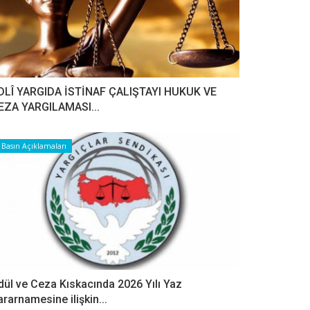
DLÎ YARGIDA İSTİNAF ÇALIŞTAYI HUKUK VE
EZA YARGILAMASI...
Basın Açıklamaları
dül ve Ceza Kıskacında 2026 Yılı Yaz
ararnamesine ilişkin...