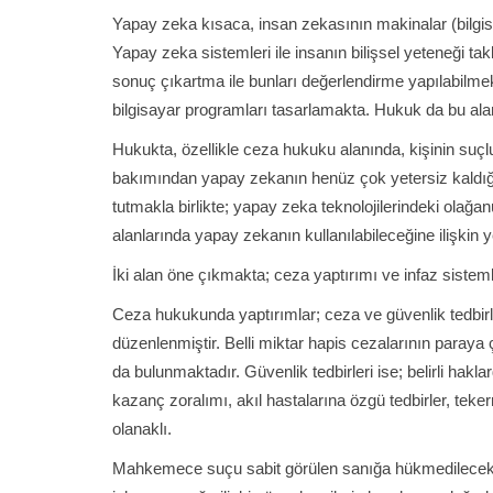
Yapay zeka kısaca, insan zekasının makinalar (bilgisa
Yapay zeka sistemleri ile insanın bilişsel yeteneği tak
sonuç çıkartma ile bunları değerlendirme yapılabilmekte.
bilgisayar programları tasarlamakta. Hukuk da bu alan
Hukukta, özellikle ceza hukuku alanında, kişinin suç
bakımından yapay zekanın henüz çok yetersiz kaldığı
tutmakla birlikte; yapay zeka teknolojilerindeki olağan
alanlarında yapay zekanın kullanılabileceğine ilişkin y
İki alan öne çıkmakta; ceza yaptırımı ve infaz sisteml
Ceza hukukunda yaptırımlar; ceza ve güvenlik tedbirle
düzenlenmiştir. Belli miktar hapis cezalarının paraya çe
da bulunmaktadır. Güvenlik tedbirleri ise; belirli ha
kazanç zoralımı, akıl hastalarına özgü tedbirler, tekerr
olanaklı.
Mahkemece suçu sabit görülen sanığa hükmedilecek yapt