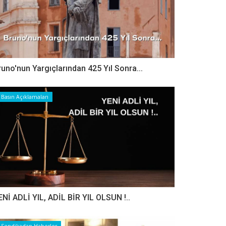
runo'nun Yargıçlarından 425 Yıl Sonra...
Basın Açıklamaları
ENİ ADLİ YIL, ADİL BİR YIL OLSUN !..
Sendikadan Haberler