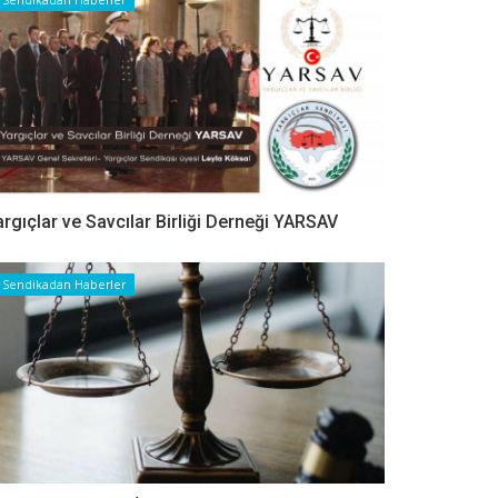
argıçlar ve Savcılar Birliği Derneği YARSAV
Sendikadan Haberler