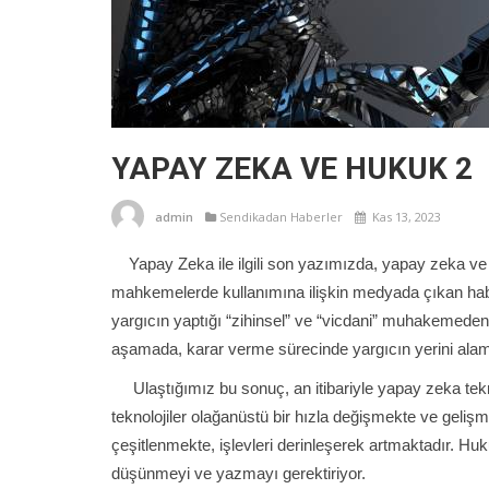
YAPAY ZEKA VE HUKUK 2
admin
Sendikadan Haberler
Kas 13, 2023
Yapay Zeka ile ilgili son yazımızda, yapay zeka v
mahkemelerde kullanımına ilişkin medyada çıkan hab
yargıcın yaptığı “zihinsel” ve “vicdani” muhakemeden f
aşamada, karar verme sürecinde yargıcın yerini ala
Ulaştığımız bu sonuç, an itibariyle yapay zeka teknol
teknolojiler olağanüstü bir hızla değişmekte ve geliş
çeşitlenmekte, işlevleri derinleşerek artmaktadır. Hu
düşünmeyi ve yazmayı gerektiriyor.