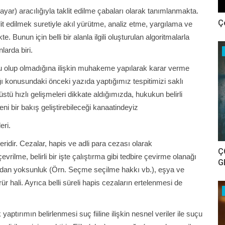
yar) aracılığıyla taklit edilme çabaları olarak tanımlanmakta.
Ç
lit edilmek suretiyle akıl yürütme, analiz etme, yargılama ve
 Bunun için belli bir alanla ilgili oluşturulan algoritmalarla
larda biri.
lu olup olmadığına ilişkin muhakeme yapılarak karar verme
 konusundaki önceki yazıda yaptığımız tespitimizi saklı
üstü hızlı gelişmeleri dikkate aldığımızda, hukukun belirli
eni bir bakış geliştirebileceği kanaatindeyiz
eri.
ridir. Cezalar, hapis ve adli para cezası olarak
Ç
vrilme, belirli bir işte çalıştırma gibi tedbire çevirme olanağı
G
klardan yoksunluk (Örn. Seçme seçilme hakkı vb.), eşya ve
ür hali. Ayrıca belli süreli hapis cezaların ertelenmesi de
ırımın belirlenmesi suç fiiline ilişkin nesnel veriler ile suçu