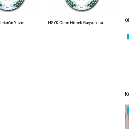
O
ekin'in Yazısı
HSYK Gece Nöbeti Başvurusu
K