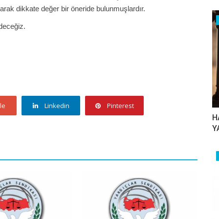
narak dikkate değer bir öneride bulunmuşlardır.
eceğiz.
le
Linkedin
Pinterest
H
Y