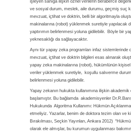
işleyen sanığa ilişkin öznel verilerin beraberce değerl
ve sosyal durum, meslek, aile durumu, geçmiş suç kaydı
mevzuat, içtihat ve doktrin, belli bir algoritmayla olu
makinalarına (robot) yüklenmek suretiyle yapılaca
yaptırımın belirlenmesi yoluna gidilebilir. Böyle bir 
yeknesaklığı da sağlayacaktır.
Aynı tür yapay zeka programları infaz sistemlerinde de
mevzuat, içtihat ve doktrin bilgileri esas alınarak oluş
yapay zeka makinalarına (robot), hükümlünün kişisel bi
veriler yüklenmek suretiyle, koşullu salıverme durum
belirlenmesi yoluna gidilebilir.
Yapay zekanın hukukta kullanımına ilişkin akademik d
başlamıştır. Bu bağlamda akademisyenler Dr.R.Barış
Hukukunda Algoritma Kullanımı: Hükmün Açıklanması
etmeliyiz. Yazarlar, benim de doktora tezim olan ve
Bırakılması, Seçkin Yayınları, Ankara 2012) “Hükmü
olarak ele almışlar, bu kurumun uygulanması bakımından