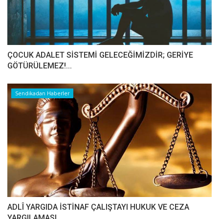
ÇOCUK ADALET SİSTEMİ GELECEĞİMİZDİR; GERİYE
GÖTÜRÜLEMEZ!...
Sendikadan Haberler
ADLÎ YARGIDA İSTİNAF ÇALIŞTAYI HUKUK VE CEZA
YARGILAMASI...