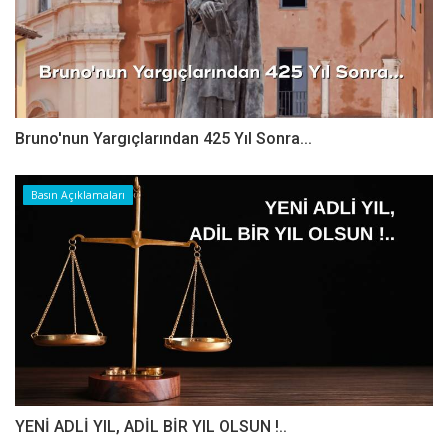
Bruno'nun Yargıçlarından 425 Yıl Sonra...
Basın Açıklamaları
YENİ ADLİ YIL, ADİL BİR YIL OLSUN !..