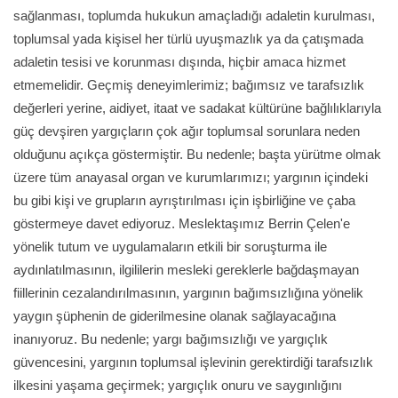
sağlanması, toplumda hukukun amaçladığı adaletin kurulması,
toplumsal yada kişisel her türlü uyuşmazlık ya da çatışmada
adaletin tesisi ve korunması dışında, hiçbir amaca hizmet
etmemelidir. Geçmiş deneyimlerimiz; bağımsız ve tarafsızlık
değerleri yerine, aidiyet, itaat ve sadakat kültürüne bağlılıklarıyla
güç devşiren yargıçların çok ağır toplumsal sorunlara neden
olduğunu açıkça göstermiştir. Bu nedenle; başta yürütme olmak
üzere tüm anayasal organ ve kurumlarımızı; yargının içindeki
bu gibi kişi ve grupların ayrıştırılması için işbirliğine ve çaba
göstermeye davet ediyoruz. Meslektaşımız Berrin Çelen'e
yönelik tutum ve uygulamaların etkili bir soruşturma ile
aydınlatılmasının, ilgililerin mesleki gereklerle bağdaşmayan
fiillerinin cezalandırılmasının, yargının bağımsızlığına yönelik
yaygın şüphenin de giderilmesine olanak sağlayacağına
inanıyoruz. Bu nedenle; yargı bağımsızlığı ve yargıçlık
güvencesini, yargının toplumsal işlevinin gerektirdiği tarafsızlık
ilkesini yaşama geçirmek; yargıçlık onuru ve saygınlığını