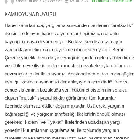
Okuma Listeme Ekle
admin
Basın Açıklamaları
Ara 18, 2024
KAMUOYUNA DUYURU
Haber kanallarında; yargılama sürecinden beklenen "tarafsızlık"
ilkesini zedeleyen haber ve yorumlar hepimiz için üzüntü
kaynağı olmaya devam ediyor. Bu kez, sendikamızın aynı
zamanda yönetim kurulu üyesi de olan değerli yargıç Berrin
Çelen'e yönelik, hem de yine yargının içinden gelen yönlendirme
ve etkilemeye ilişkin, giderek mesleki nezakete aykırı tutum ve
davranışları şiddetle kınıyoruz. Anayasal demokrasimizin güçler
ayrılığı ilkesine dayanan iktidar anlayışının gerektirdiği fren ve
denge sisteminin bozulduğu yeni hükümet sisteminin sonucu
oluşan "mutlak" siyasal iktidar görünümü, tüm kurumlar
üzerinde olumsuz etkiler doğurmaktadır. Üzülerek, yargının
bağımsızlığı ve yargıcın tarafsızlığı ilkelerinin öncülü olması
gereken; "kıdem" ve "liyakat" ilkelerinden uzaklaşan yargı
yönetimi kurumlarının uygulamaları ile toplumda yargının
güvenilirliği ve yargıcın mesleki özgüveni bakımından ciddi bir