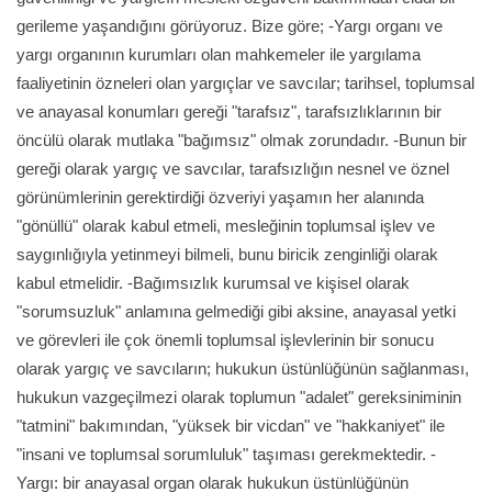
gerileme yaşandığını görüyoruz. Bize göre; -Yargı organı ve
yargı organının kurumları olan mahkemeler ile yargılama
faaliyetinin özneleri olan yargıçlar ve savcılar; tarihsel, toplumsal
ve anayasal konumları gereği "tarafsız", tarafsızlıklarının bir
öncülü olarak mutlaka "bağımsız" olmak zorundadır. -Bunun bir
gereği olarak yargıç ve savcılar, tarafsızlığın nesnel ve öznel
görünümlerinin gerektirdiği özveriyi yaşamın her alanında
"gönüllü" olarak kabul etmeli, mesleğinin toplumsal işlev ve
saygınlığıyla yetinmeyi bilmeli, bunu biricik zenginliği olarak
kabul etmelidir. -Bağımsızlık kurumsal ve kişisel olarak
"sorumsuzluk" anlamına gelmediği gibi aksine, anayasal yetki
ve görevleri ile çok önemli toplumsal işlevlerinin bir sonucu
olarak yargıç ve savcıların; hukukun üstünlüğünün sağlanması,
hukukun vazgeçilmezi olarak toplumun "adalet" gereksiniminin
"tatmini" bakımından, "yüksek bir vicdan" ve "hakkaniyet" ile
"insani ve toplumsal sorumluluk" taşıması gerekmektedir. -
Yargı: bir anayasal organ olarak hukukun üstünlüğünün