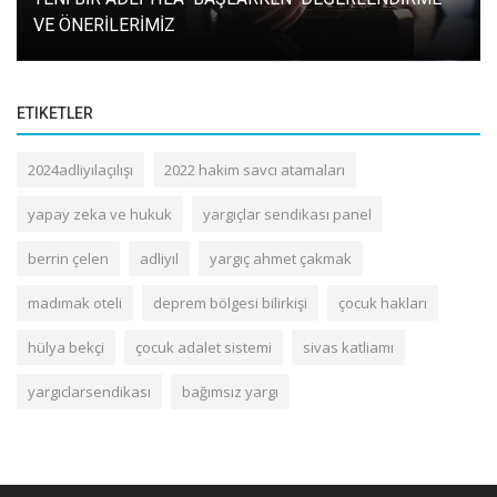
VE ÖNERİLERİMİZ
ETIKETLER
2024adliyılaçılışı
2022 hakim savcı atamaları
yapay zeka ve hukuk
yargıçlar sendikası panel
berrin çelen
adliyıl
yargıç ahmet çakmak
madımak oteli
deprem bölgesi bilirkişi
çocuk hakları
hülya bekçi
çocuk adalet sistemi
sivas katliamı
yargıclarsendikası
bağımsız yargı