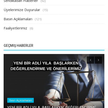
Sendikadan Haberler
(92)
Üyelerimize Duyurular
(15)
Basın Açıklamaları
(121)
Faaliyetlerimiz
(6)
GEÇMIŞ HABERLER
Basın Açıklamaları
YENİ BİR ADLİ YILA BAŞLARKEN DEĞERLENDİRME