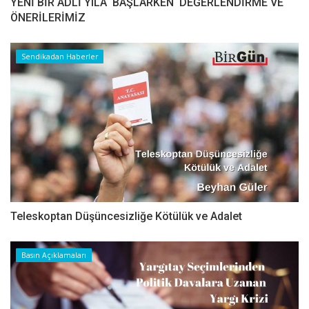
YENİ BİR ADLİ YILA BAŞLARKEN DEĞERLENDİRME VE
ÖNERİLERİMİZ
Sendikadan Haberler
Teleskoptan Düşüncesizliğe Kötülük ve Adalet
Basın Açıklamaları