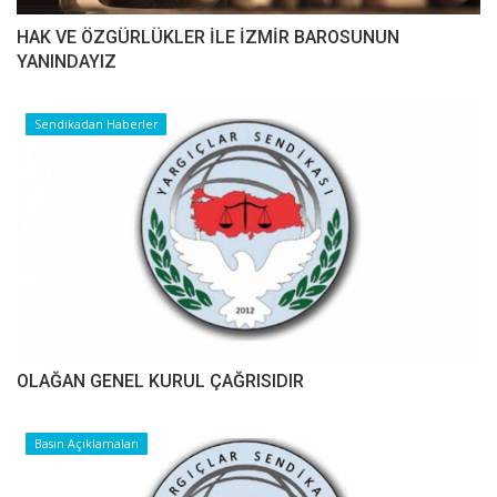
HAK VE ÖZGÜRLÜKLER İLE İZMİR BAROSUNUN
YANINDAYIZ
Sendikadan Haberler
OLAĞAN GENEL KURUL ÇAĞRISIDIR
Basın Açıklamaları