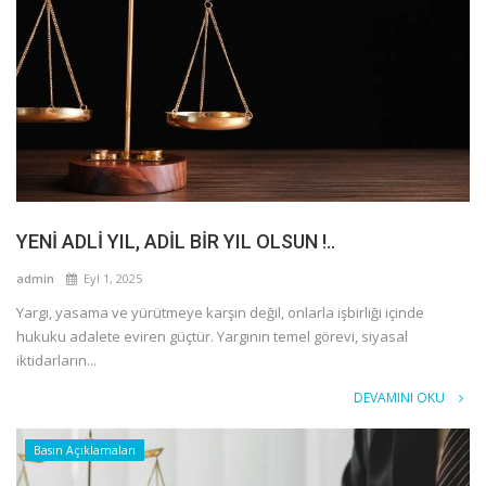
YENİ ADLİ YIL, ADİL BİR YIL OLSUN !..
admin
Eyl 1, 2025
Yargı, yasama ve yürütmeye karşın değil, onlarla işbirliği içinde
hukuku adalete eviren güçtür. Yargının temel görevi, siyasal
iktidarların...
DEVAMINI OKU
Basın Açıklamaları