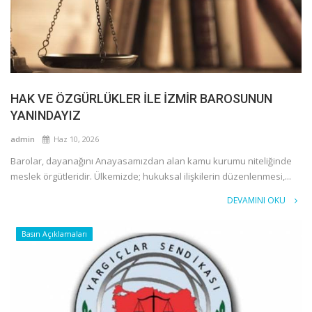
HAK VE ÖZGÜRLÜKLER İLE İZMİR BAROSUNUN
YANINDAYIZ
admin
Haz 10, 2026
Barolar, dayanağını Anayasamızdan alan kamu kurumu niteliğinde
meslek örgütleridir. Ülkemizde; hukuksal ilişkilerin düzenlenmesi,...
DEVAMINI OKU
Basın Açıklamaları