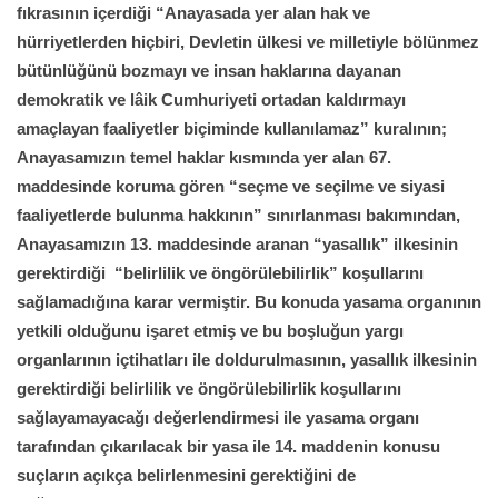
fıkrasının içerdiği “Anayasada yer alan hak ve
hürriyetlerden hiçbiri, Devletin ülkesi ve milletiyle bölünmez
bütünlüğünü bozmayı ve insan haklarına dayanan
demokratik ve lâik Cumhuriyeti ortadan kaldırmayı
amaçlayan faaliyetler biçiminde kullanılamaz” kuralının;
Anayasamızın temel haklar kısmında yer alan 67.
maddesinde koruma gören “seçme ve seçilme ve siyasi
faaliyetlerde bulunma hakkının” sınırlanması bakımından,
Anayasamızın 13. maddesinde aranan “yasallık” ilkesinin
gerektirdiği “belirlilik ve öngörülebilirlik” koşullarını
sağlamadığına karar vermiştir. Bu konuda yasama organının
yetkili olduğunu işaret etmiş ve bu boşluğun yargı
organlarının içtihatları ile doldurulmasının, yasallık ilkesinin
gerektirdiği belirlilik ve öngörülebilirlik koşullarını
sağlayamayacağı değerlendirmesi ile yasama organı
tarafından çıkarılacak bir yasa ile 14. maddenin konusu
suçların açıkça belirlenmesini gerektiğini de