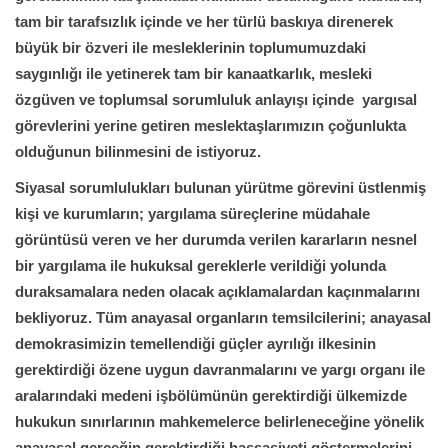
tam bir tarafsızlık içinde ve her türlü baskıya direnerek
büyük bir özveri ile mesleklerinin toplumumuzdaki
saygınlığı ile yetinerek tam bir kanaatkarlık, mesleki
özgüven ve toplumsal sorumluluk anlayışı içinde yargısal
görevlerini yerine getiren meslektaşlarımızın çoğunlukta
olduğunun bilinmesini de istiyoruz.
Siyasal sorumlulukları bulunan yürütme görevini üstlenmiş
kişi ve kurumların; yargılama süreçlerine müdahale
görüntüsü veren ve her durumda verilen kararların nesnel
bir yargılama ile hukuksal gereklerle verildiği yolunda
duraksamalara neden olacak açıklamalardan kaçınmalarını
bekliyoruz. Tüm anayasal organların temsilcilerini; anayasal
demokrasimizin temellendiği güçler ayrılığı ilkesinin
gerektirdiği özene uygun davranmalarını ve yargı organı ile
aralarındaki medeni işbölümünün gerektirdiği ülkemizde
hukukun sınırlarının mahkemelerce belirleneceğine yönelik
anayasal gerçeğin gerektirdiği hassasiyeti göstermelerini