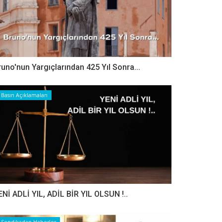
runo'nun Yargıçlarından 425 Yıl Sonra...
Basın Açıklamaları
ENİ ADLİ YIL, ADİL BİR YIL OLSUN !..
Sendikadan Haberler