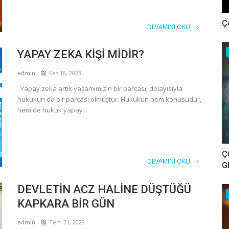
Ç
DEVAMINI OKU
YAPAY ZEKA KİŞİ MİDİR?
admin
Kas 18, 2023
Yapay zeka artık yaşamımızın bir parçası, dolayısıyla
hukukun da bir parçası olmuştur. Hukukun hem konusudur,
hem de hukuk yapay...
Ç
DEVAMINI OKU
G
DEVLETİN ACZ HALİNE DÜŞTÜĞÜ
KAPKARA BİR GÜN
admin
Tem 21, 2023