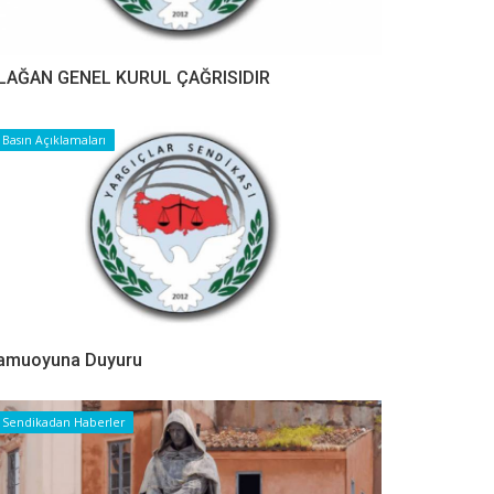
LAĞAN GENEL KURUL ÇAĞRISIDIR
Basın Açıklamaları
amuoyuna Duyuru
Sendikadan Haberler