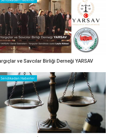
argıçlar ve Savcılar Birliği Derneği YARSAV
Sendikadan Haberler