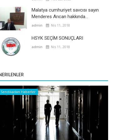
Malatya cumhuriyet savcısı sayın
Menderes Arıcan hakkında...
admin
Nis 11, 2018
HSYK SEÇİM SONUÇLARI
admin
Nis 11, 2018
NERILENLER
Sendikadan Haberler