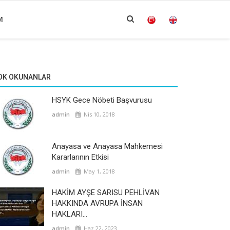
M
OK OKUNANLAR
HSYK Gece Nöbeti Başvurusu
admin
Nis 10, 2018
Anayasa ve Anayasa Mahkemesi
Kararlarının Etkisi
admin
May 1, 2018
HAKİM AYŞE SARISU PEHLİVAN
HAKKINDA AVRUPA İNSAN
HAKLARI...
admin
Haz 22, 2023