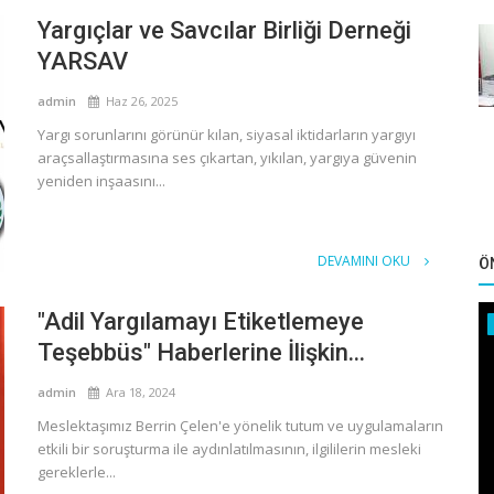
Yargıçlar ve Savcılar Birliği Derneği
YARSAV
admin
Haz 26, 2025
Yargı sorunlarını görünür kılan, siyasal iktidarların yargıyı
araçsallaştırmasına ses çıkartan, yıkılan, yargıya güvenin
yeniden inşaasını...
DEVAMINI OKU
Ö
"Adil Yargılamayı Etiketlemeye
Teşebbüs" Haberlerine İlişkin...
admin
Ara 18, 2024
Meslektaşımız Berrin Çelen'e yönelik tutum ve uygulamaların
etkili bir soruşturma ile aydınlatılmasının, ilgililerin mesleki
gereklerle...