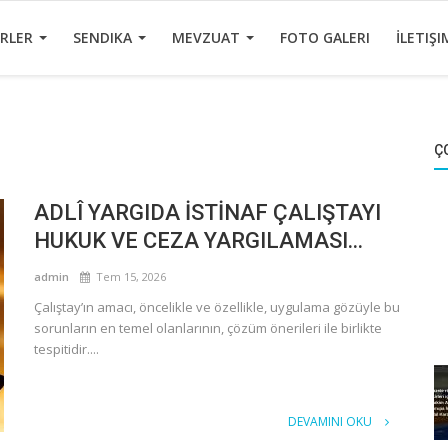
ERLER
SENDIKA
MEVZUAT
FOTO GALERI
İLETIŞI
Ç
ADLÎ YARGIDA İSTİNAF ÇALIŞTAYI
HUKUK VE CEZA YARGILAMASI...
admin
Tem 15, 2026
Çalıştay’ın amacı, öncelikle ve özellikle, uygulama gözüyle bu
sorunların en temel olanlarının, çözüm önerileri ile birlikte
tespitidir....
DEVAMINI OKU