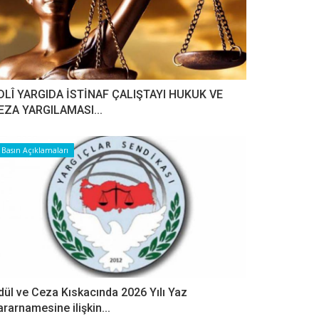
DLÎ YARGIDA İSTİNAF ÇALIŞTAYI HUKUK VE
EZA YARGILAMASI...
Basın Açıklamaları
dül ve Ceza Kıskacında 2026 Yılı Yaz
ararnamesine ilişkin...