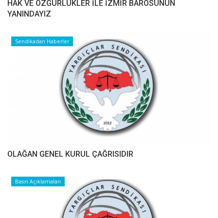
HAK VE ÖZGÜRLÜKLER İLE İZMİR BAROSUNUN
YANINDAYIZ
Sendikadan Haberler
OLAĞAN GENEL KURUL ÇAĞRISIDIR
Basın Açıklamaları