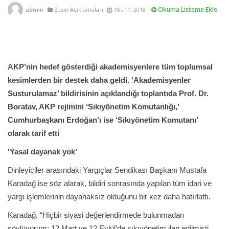
Okuma Listeme Ekle
admin
Basın Açıklamaları
Nis 11, 2018
AKP’nin hedef gösterdiği akademisyenlere tüm toplumsal
kesimlerden bir destek daha geldi. ‘Akademisyenler
Susturulamaz’ bildirisinin açıklandığı toplantıda Prof. Dr.
Boratav, AKP rejimini ‘Sıkıyönetim Komutanlığı,’
Cumhurbaşkanı Erdoğan’ı ise ‘Sıkıyönetim Komutanı’
olarak tarif etti
'Yasal dayanak yok'
Dinleyiciler arasındaki Yargıçlar Sendikası Başkanı Mustafa
Karadağ ise söz alarak, bildiri sonrasında yapılan tüm idari ve
yargı işlemlerinin dayanaksız olduğunu bir kez daha hatırlattı.
Karadağ, “Hiçbir siyasi değerlendirmede bulunmadan
söylüyorum; 12 Mart ve 12 Eylül’de sıkıyönetim ilan edilmişti,