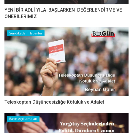
YENİ BİR ADLİ YILA BAŞLARKEN DEĞERLENDİRME VE
ÖNERİLERİMİZ
Sendikadan Haberler
Teleskoptan Düşüncesizliğe Kötülük ve Adalet
Basın Açıklamaları