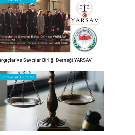
argıçlar ve Savcılar Birliği Derneği YARSAV
Sendikadan Haberler