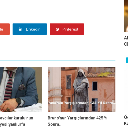
le
Linkedin
Pinterest
A
C
Ö
avcılar kurulu’nun
Bruno'nun Yargıçlarından 425 Yıl
K
esi Şanlıurfa
Sonra...