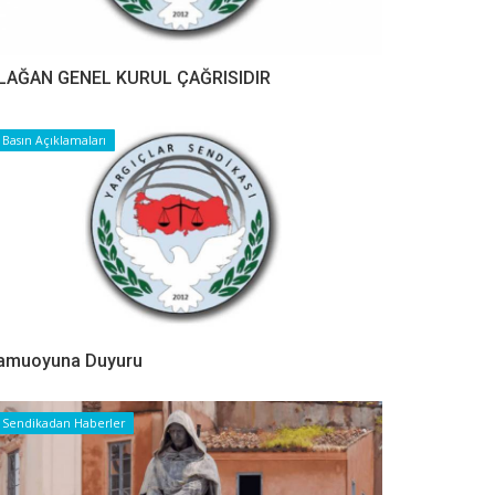
LAĞAN GENEL KURUL ÇAĞRISIDIR
Basın Açıklamaları
amuoyuna Duyuru
Sendikadan Haberler