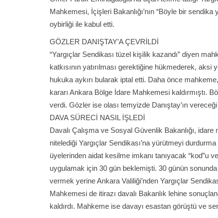
Mahkemesi, İçişleri Bakanlığı’nın “Böyle bir sendika 
oybirliği ile kabul etti.
GÖZLER DANIŞTAY’A ÇEVRİLDİ
“Yargıçlar Sendikası tüzel kişilik kazandı” diyen ma
katkısının yatırılması gerektiğine hükmederek, aksi 
hukuka aykırı bularak iptal etti. Daha önce mahkeme,
kararı Ankara Bölge İdare Mahkemesi kaldırmıştı. Bö
verdi. Gözler ise olası temyizde Danıştay’ın vereceği 
DAVA SÜRECİ NASIL İŞLEDİ
Davalı Çalışma ve Sosyal Güvenlik Bakanlığı, idare
nitelediği Yargıçlar Sendikası’na yürütmeyi durdurm
üyelerinden aidat kesilme imkanı tanıyacak “kod”u ve
uygulamak için 30 gün beklemişti. 30 günün sonunda y
vermek yerine Ankara Valiliği’nden Yargıçlar Sendikas
Mahkemesi de itirazı davalı Bakanlık lehine sonuçla
kaldırdı. Mahkeme ise davayı esastan görüştü ve send