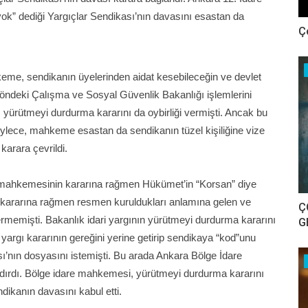
yok” dediği Yargıçlar Sendikası’nın davasını esastan da
Ç
hkeme, sendikanın üyelerinden aidat kesebileceğin ve devlet
yöndeki Çalışma ve Sosyal Güvenlik Bakanlığı işlemlerini
 yürütmeyi durdurma kararını da oybirliği vermişti. Ancak bu
ylece, mahkeme esastan da sendikanın tüzel kişiliğine vize
karara çevrildi.
 mahkemesinin kararına rağmen Hükümet’in “Korsan” diye
a kararına rağmen resmen kuruldukları anlamına gelen ve
Ç
rmemişti. Bakanlık idari yargının yürütmeyi durdurma kararını
G
argı kararının gereğini yerine getirip sendikaya “kod”unu
ı’nın dosyasını istemişti. Bu arada Ankara Bölge İdare
ndırdı. Bölge idare mahkemesi, yürütmeyi durdurma kararını
ikanın davasını kabul etti.