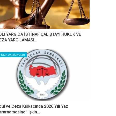
DLÎ YARGIDA İSTİNAF ÇALIŞTAYI HUKUK VE
EZA YARGILAMASI...
Basın Açıklamaları
dül ve Ceza Kıskacında 2026 Yılı Yaz
ararnamesine ilişkin...