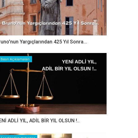
runo'nun Yargıçlarından 425 Yıl Sonra...
Basın Açıklamaları
ENİ ADLİ YIL, ADİL BİR YIL OLSUN !..
Sendikadan Haberler