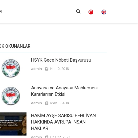
M
OK OKUNANLAR
HSYK Gece Nöbeti Başvurusu
admin
Nis 10, 2018
Anayasa ve Anayasa Mahkemesi
Kararlarının Etkisi
admin
May 1, 2018
HAKİM AYŞE SARISU PEHLİVAN
HAKKINDA AVRUPA İNSAN
HAKLARI...
admin
Haz 22, 2023