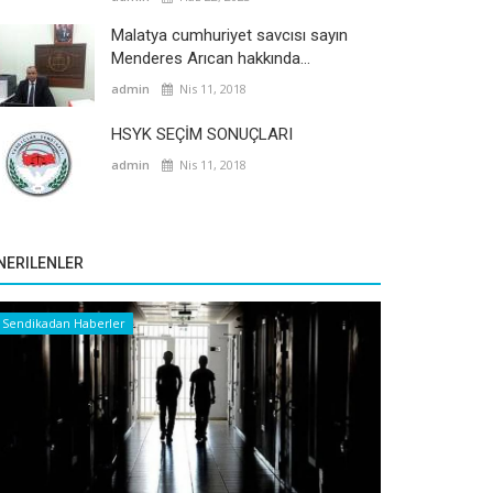
Malatya cumhuriyet savcısı sayın
Menderes Arıcan hakkında...
admin
Nis 11, 2018
HSYK SEÇİM SONUÇLARI
admin
Nis 11, 2018
NERILENLER
Sendikadan Haberler