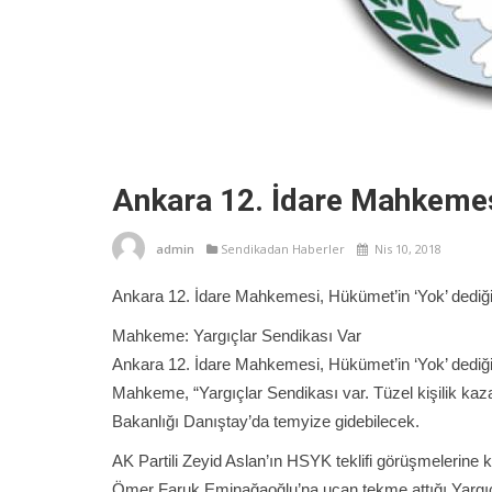
Ankara 12. İdare Mahkemesin
admin
Sendikadan Haberler
Nis 10, 2018
Ankara 12. İdare Mahkemesi, Hükümet’in ‘Yok’ dediği 
Mahkeme: Yargıçlar Sendikası Var
Ankara 12. İdare Mahkemesi, Hükümet’in ‘Yok’ dediği 
Mahkeme, “Yargıçlar Sendikası var. Tüzel kişilik kaza
Bakanlığı Danıştay’da temyize gidebilecek.
AK Partili Zeyid Aslan’ın HSYK teklifi görüşmelerin
Ömer Faruk Eminağaoğlu’na uçan tekme attığı Yargıçl