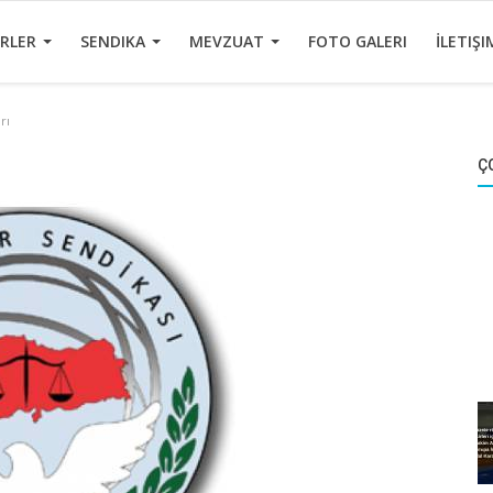
ERLER
SENDIKA
MEVZUAT
FOTO GALERI
İLETIŞI
rı
Ç