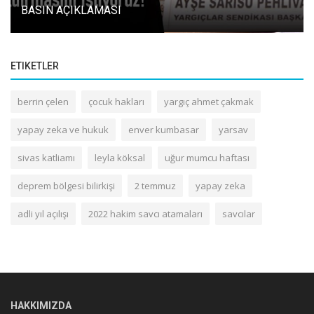
BASIN AÇIKLAMASI
ETIKETLER
berrin çelen
çocuk hakları
yargıç ahmet çakmak
yapay zeka ve hukuk
enver kumbasar
yarsav
sivas katliamı
leyla köksal
uğur mumcu haftası
deprem bölgesi bilirkişi
2 temmuz
yapay zeka
adli yıl açılışı
2022 hakim savcı atamaları
savcılar
HAKKIMIZDA