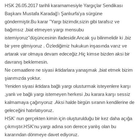
HSK 26.05.2017 tarihli kararnamesiyle Yargıçlar Sendikası
Başkanı Mustafa Karadağ'ı Şanlıurfa'ya sürgüne
göndermiştir.Bu karar "Yargı bizimdir,sizin gibi tarafsız ve
bağımsız ,biat etmeyen yargı mensubu
istemiyoruz"düşüncesinin ifadesidir.Ancak şu bilinmelidir ki ,biz
bir yere gitmiyoruz . Özlediğimiz hukukun inşasında varız ve
artarak var olmaya devam edeceğiz.Hiç kimse bizden aksi bir
davranış beklemesin.
Ne cemaatlere ne siyasi iktidarlara yanaşmak ,biat etmek bizim
şiarımızda yoktur.
Yeniden siyasi iktidara bağlı yargı olusturmak isteyenlere karşı
,yanlı ve bağlı yargı istemeyen herkesi ,bu karara karşı sessiz
kalmamaya çağırıyor​uz .Aksi halde birgün sıranın kendilerine de
geleceğini hatırlatıyoruz.
HSK' nun gerçekten kimin için oluşturulduğu bir kez daha açığa
çıkmıştır.HSK'nu yargı adına son derece yanlış olan bu
kararından dönmeye davet ediyoruz.