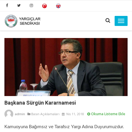
Toggl
navig
Başkana Sürgün Kararnamesi
Okuma Listeme Ekle
admin
Basın Açıklamaları
Nis 11, 2018
Kamuoyuna Bağımsız ve Tarafsız Yargı Adına Duyurumuzdur.