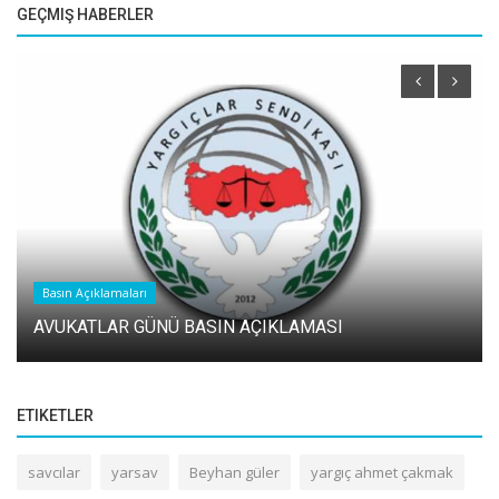
GEÇMIŞ HABERLER
Basın Açıklamaları
AVUKATLAR GÜNÜ BASIN AÇIKLAMASI
ETIKETLER
savcılar
yarsav
Beyhan güler
yargıç ahmet çakmak