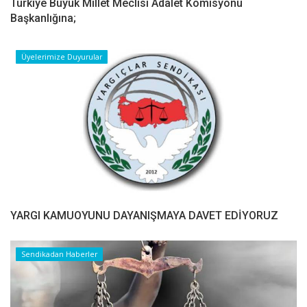
Türkiye Büyük Millet Meclisi Adalet Komisyonu
Başkanlığına;
Üyelerimize Duyurular
YARGI KAMUOYUNU DAYANIŞMAYA DAVET EDİYORUZ
Sendikadan Haberler