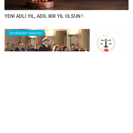
YENİ ADLİ YIL, ADİL BİR YIL OLSUN !..
Sendikadan Haberler
Yargıçlar ve Savcılar Birliği Derneği YARSAV
Sendikadan Haberler