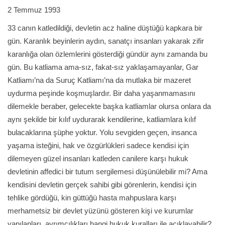
2 Temmuz 1993
33 canın katledildiği, devletin acz haline düştüğü kapkara bir
gün. Karanlık beyinlerin aydın, sanatçı insanları yakarak zifir
karanlığa olan özlemlerini gösterdiği gündür aynı zamanda bu
gün. Bu katliama ama-sız, fakat-sız yaklaşamayanlar, Gar
Katliamı’na da Suruç Katliamı’na da mutlaka bir mazeret
uydurma peşinde koşmuşlardır. Bir daha yaşanmamasını
dilemekle beraber, gelecekte başka katliamlar olursa onlara da
aynı şekilde bir kılıf uydurarak kendilerine, katliamlara kılıf
bulacaklarına şüphe yoktur. Yolu sevgiden geçen, insanca
yaşama isteğini, hak ve özgürlükleri sadece kendisi için
dilemeyen güzel insanları katleden canilere karşı hukuk
devletinin affedici bir tutum sergilemesi düşünülebilir mi? Ama
kendisini devletin gerçek sahibi gibi görenlerin, kendisi için
tehlike gördüğü, kin güttüğü hasta mahpuslara karşı
merhametsiz bir devlet yüzünü gösteren kişi ve kurumlar
yapılanları, ayrımcılıkları hangi hukuk kuralları ile açıklayabilir?