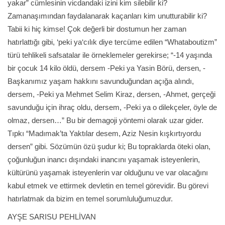
yakar” cümlesinin vicdandaki izini kim silebilir ki?
Zamanaşımından faydalanarak kaçanları kim unutturabilir ki?
Tabii ki hiç kimse! Çok değerli bir dostumun her zaman
hatırlattığı gibi, ‘peki ya‘cılık diye tercüme edilen “Whataboutizm”
türü tehlikeli safsatalar ile örneklemeler gerekirse; “-14 yaşında
bir çocuk 14 kilo öldü, dersem -Peki ya Yasin Börü, dersen, -
Başkanımız yaşam hakkını savunduğundan açığa alındı,
dersem, -Peki ya Mehmet Selim Kiraz, dersen, -Ahmet, gerçeği
savunduğu için ihraç oldu, dersem, -Peki ya o dilekçeler, öyle de
olmaz, dersen…” Bu bir demagoji yöntemi olarak uzar gider.
Tıpkı “Madımak’ta Yaktılar desem, Aziz Nesin kışkırtıyordu
dersen” gibi. Sözümün özü şudur ki; Bu topraklarda öteki olan,
çoğunluğun inancı dışındaki inancını yaşamak isteyenlerin,
kültürünü yaşamak isteyenlerin var olduğunu ve var olacağını
kabul etmek ve ettirmek devletin en temel görevidir. Bu görevi
hatırlatmak da bizim en temel sorumluluğumuzdur.
AYŞE SARISU PEHLİVAN