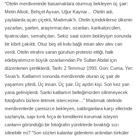
“Otelin merdiveninde basamaklara oturmuş bekleyen üç şair:
Metin Altıok, Behçet Aysan, Uğur Kaynar… Otelin adı,
yaylalarda açan çiçekti, Madımak’tı. Otelin içindekilerse ülkenin
yazarları, şairleri, araştırmacıları, ozanları, karikatürcüleri,
tiyatrocuları, semahçıları. Sekiz saat süren bekleyişin sonunda
bir kibrit çakıldı. Otuz beş eli kolu bağlı insan alev alev can
verdi. Otelin etrafını saran güruhun protesto ettiği, halk
edebiyatımızın büyük ozanlarından Pir Sultan Abdal için
düzenlenen şenliklerdi. Tarih: 2 Temmuz 1993. Gün: Cuma. Yer:
Sivas’tı. Katliamın sonunda merdivende oturan üç şair de
yaşamını yitirdi. Üç insan. Üç şair. Üç aydın kişi. Son kez yan
yana gelmişlerdi. Sanki katliamın belleğimizden silinmeyecek
fotoğrafını bizlere iletmek istercesine…” Madımak otelinde
merdivenlerde çaresizce bekleyen, saldırganlara karşı ellerinde
sazlarıyla, sapı kırık fırça ile kendilerini korumak isteyen
canların göründüğü bir fotoğrafın yüreklerde bıraktığı sızı
silinebilir mi? “Son sözleri kalanlar gidenlerin ardından türküler