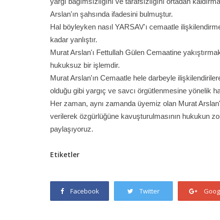
yargı bağımsızlığını ve tarafsızlığını ortadan kaldır
Arslan'ın şahsında ifadesini bulmuştur.
Hal böyleyken nasıl YARSAV'ı cemaatle ilişkilendirmek
kadar yanlıştır.
Murat Arslan'ı Fettullah Gülen Cemaatine yakıştırmak 
hukuksuz bir işlemdir.
Murat Arslan'ın Cemaatle hele darbeyle ilişkilendiriler
olduğu gibi yargıç ve savcı örgütlenmesine yönelik ha
Her zaman, aynı zamanda üyemiz olan Murat Arslan'ı
verilerek özgürlüğüne kavuşturulmasının hukukun zorun
paylaşıyoruz.
Etiketler
Facebook
Twitter
Goog