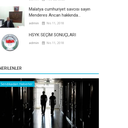
Malatya cumhuriyet savcısı sayın
Menderes Arıcan hakkında...
admin
Nis 11, 2018
HSYK SEÇİM SONUÇLARI
admin
Nis 11, 2018
NERILENLER
Sendikadan Haberler