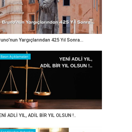
runo'nun Yargıçlarından 425 Yıl Sonra...
Basın Açıklamaları
ENİ ADLİ YIL, ADİL BİR YIL OLSUN !..
Sendikadan Haberler