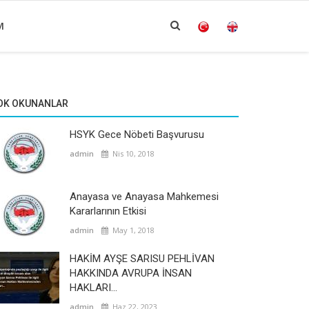
M
OK OKUNANLAR
HSYK Gece Nöbeti Başvurusu
admin
Nis 10, 2018
Anayasa ve Anayasa Mahkemesi
Kararlarının Etkisi
admin
May 1, 2018
HAKİM AYŞE SARISU PEHLİVAN
HAKKINDA AVRUPA İNSAN
HAKLARI...
admin
Haz 22, 2023