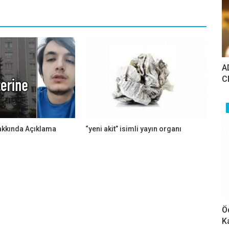
A
C
kkında Açıklama
“yeni akit” isimli yayın organı
Ö
K