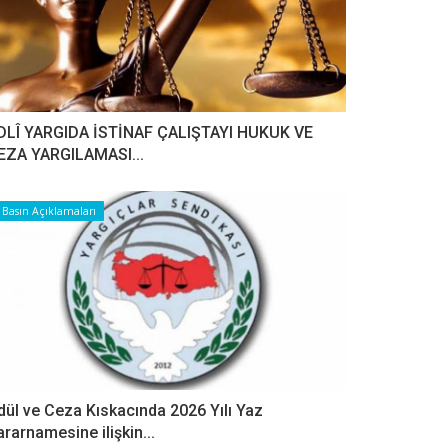
DLÎ YARGIDA İSTİNAF ÇALIŞTAYI HUKUK VE
EZA YARGILAMASI...
Basın Açıklamaları
dül ve Ceza Kıskacında 2026 Yılı Yaz
ararnamesine ilişkin...