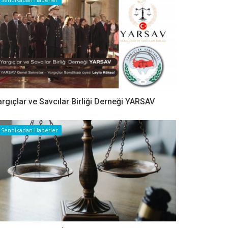
argıçlar ve Savcılar Birliği Derneği YARSAV
Sendikadan Haberler