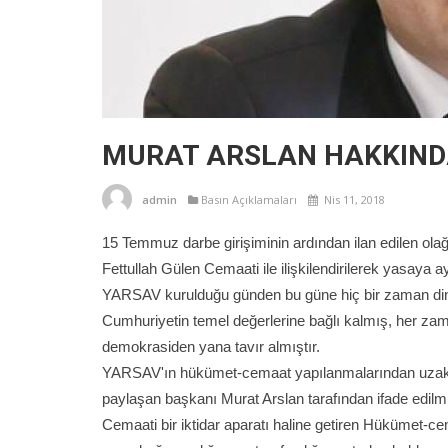
MURAT ARSLAN HAKKIND
admin
Basın Açıklamaları
Nis 11, 2018
15 Temmuz darbe girişiminin ardından ilan edilen ol
Fettullah Gülen Cemaati ile ilişkilendirilerek yasaya ay
YARSAV kurulduğu günden bu güne hiç bir zaman din t
Cumhuriyetin temel değerlerine bağlı kalmış, her zam
demokrasiden yana tavır almıştır.
YARSAV'ın hükümet-cemaat yapılanmalarından uzak, lai
paylaşan başkanı Murat Arslan tarafından ifade edilmiş
Cemaati bir iktidar aparatı haline getiren Hükümet-ce