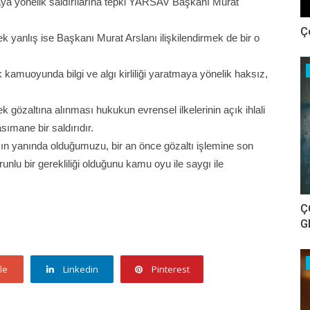
maya yönelik saldırılarına tepki YARSAV Başkanı Murat
Ç
 yanlış ise Başkanı Murat Arslanı ilişkilendirmek de bir o
kamuoyunda bilgi ve algı kirliliği yaratmaya yönelik haksız,
ek gözaltına alınması hukukun evrensel ilkelerinin açık ihlali
sımane bir saldırıdır.
n yanında olduğumuzu, bir an önce gözaltı işlemine son
lu bir gerekliliği olduğunu kamu oyu ile saygı ile
Ç
G
le
Linkedin
Pinterest