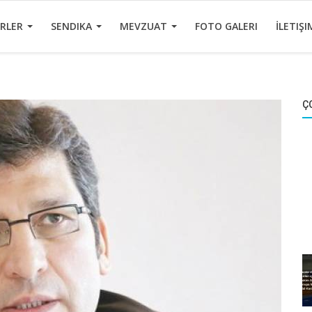
ERLER
SENDIKA
MEVZUAT
FOTO GALERI
İLETIŞI
Ç