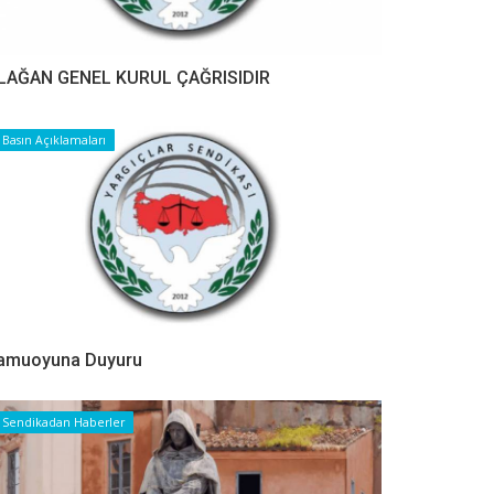
LAĞAN GENEL KURUL ÇAĞRISIDIR
Basın Açıklamaları
amuoyuna Duyuru
Sendikadan Haberler