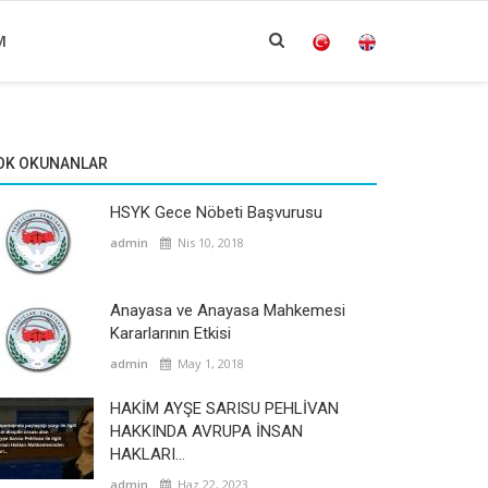
M
OK OKUNANLAR
HSYK Gece Nöbeti Başvurusu
admin
Nis 10, 2018
Anayasa ve Anayasa Mahkemesi
Kararlarının Etkisi
admin
May 1, 2018
HAKİM AYŞE SARISU PEHLİVAN
HAKKINDA AVRUPA İNSAN
HAKLARI...
admin
Haz 22, 2023