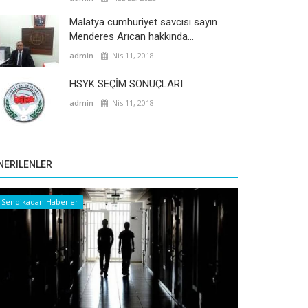
Malatya cumhuriyet savcısı sayın
Menderes Arıcan hakkında...
admin
Nis 11, 2018
HSYK SEÇİM SONUÇLARI
admin
Nis 11, 2018
NERILENLER
Sendikadan Haberler