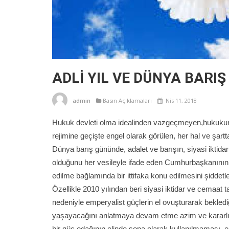
ADLİ YIL VE DÜNYA BARI
admin
Basın Açıklamaları
Nis 11, 2018
Hukuk devleti olma idealinden vazgeçmeyen,hukukun üs
rejimine geçişte engel olarak görülen, her hal ve şartt
Dünya barış gününde, adalet ve barışın, siyasi iktidar i
olduğunu her vesileyle ifade eden Cumhurbaşkanının 
edilme bağlamında bir ittifaka konu edilmesini şiddetl
Özellikle 2010 yılından beri siyasi iktidar ve cemaat t
nedeniyle emperyalist güçlerin el ovuşturarak bekledi
yaşayacağını anlatmaya devam etme azim ve kararlığın
bir güç odağının elinde sopa olarak kullanılmaması ,