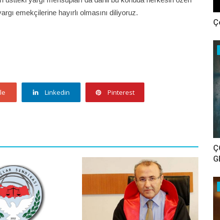
 yargı emekçilerine hayırlı olmasını diliyoruz.
Ç
le
Linkedin
Pinterest
Ç
G