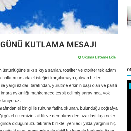
Ş GÜNÜ KUTLAMA MESAJI
Okuma Listeme Ekle
tünlüğüne sıkı sıkıya sarılan, totaliter ve otoriter tek adam
Ö
a halkımızın adalet isteğini karşılamaya çalışan bizler;
le yargı iktidarı tarafından, yürütme erkinin başı olan ve partili
imara aykırılığı mahkemece tespit edilmiş sarayında, yok
e kınıyoruz.
arafından el birliği ile ruhuna fatiha okunan, bulunduğu coğrafya
ği güzel ülkemizin laiklik ve demokrasiden uzaklaştıkça neler
da olduğumuzu tekrarla birlikte ,yeni adli yılda yargının hiç
en üstteki yargı mensupları da dahil bu konuda herkesin özen