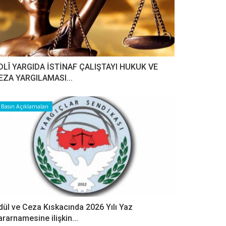
DLÎ YARGIDA İSTİNAF ÇALIŞTAYI HUKUK VE
EZA YARGILAMASI...
Basın Açıklamaları
dül ve Ceza Kıskacında 2026 Yılı Yaz
ararnamesine ilişkin...