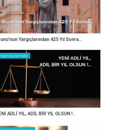
runo'nun Yargıçlarından 425 Yıl Sonra...
Basın Açıklamaları
ENİ ADLİ YIL, ADİL BİR YIL OLSUN !..
Sendikadan Haberler