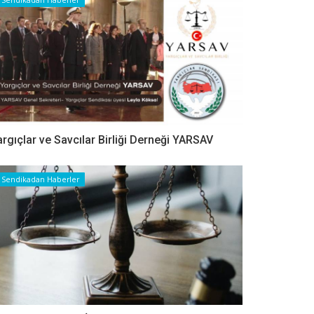
argıçlar ve Savcılar Birliği Derneği YARSAV
Sendikadan Haberler