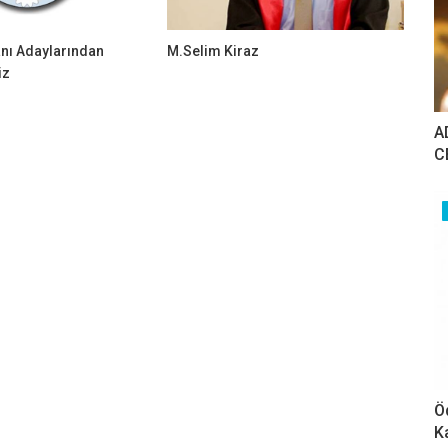
ı Adaylarından
M.Selim Kiraz
iz
A
C
Ö
K