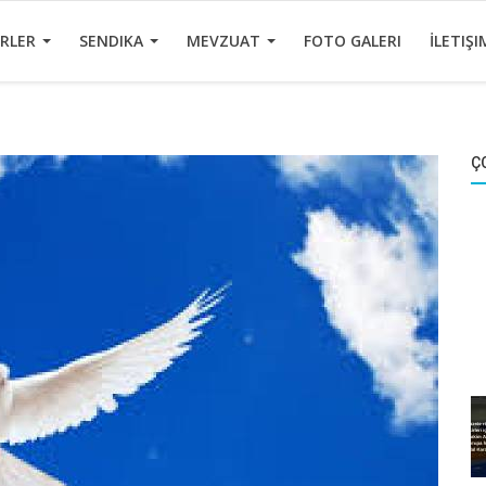
ERLER
SENDIKA
MEVZUAT
FOTO GALERI
İLETIŞI
Ç