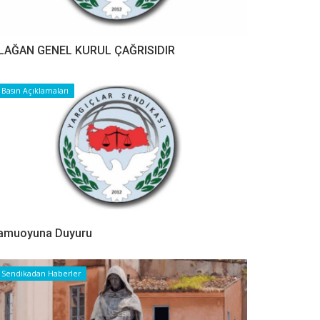
LAĞAN GENEL KURUL ÇAĞRISIDIR
Basın Açıklamaları
amuoyuna Duyuru
Sendikadan Haberler