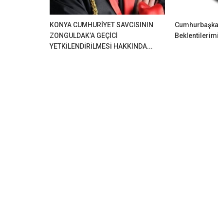
KONYA CUMHURİYET SAVCISININ
Cumhurbaşkan
ZONGULDAK’A GEÇİCİ
Beklentilerim
YETKİLENDİRİLMESİ HAKKINDA...