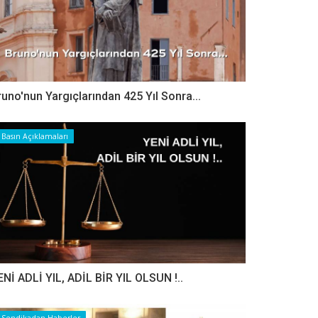
runo'nun Yargıçlarından 425 Yıl Sonra...
Basın Açıklamaları
ENİ ADLİ YIL, ADİL BİR YIL OLSUN !..
Sendikadan Haberler