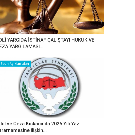
DLÎ YARGIDA İSTİNAF ÇALIŞTAYI HUKUK VE
EZA YARGILAMASI...
Basın Açıklamaları
dül ve Ceza Kıskacında 2026 Yılı Yaz
ararnamesine ilişkin...