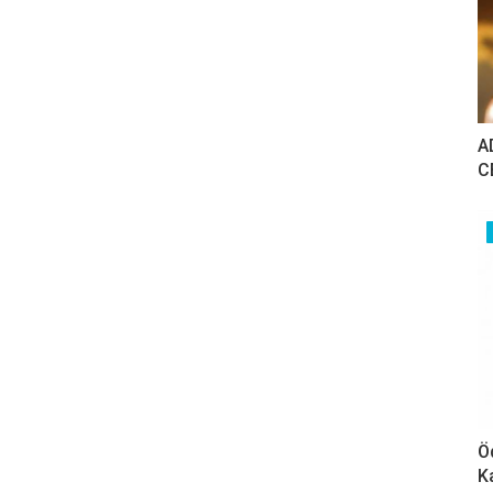
A
C
Ö
K