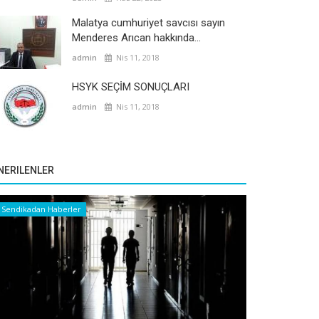
Malatya cumhuriyet savcısı sayın
Menderes Arıcan hakkında...
admin
Nis 11, 2018
HSYK SEÇİM SONUÇLARI
admin
Nis 11, 2018
NERILENLER
Sendikadan Haberler