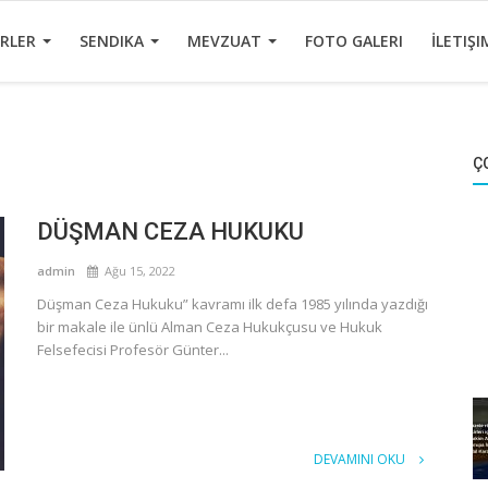
ERLER
SENDIKA
MEVZUAT
FOTO GALERI
İLETIŞI
Ç
DÜŞMAN CEZA HUKUKU
admin
Ağu 15, 2022
Düşman Ceza Hukuku” kavramı ilk defa 1985 yılında yazdığı
bir makale ile ünlü Alman Ceza Hukukçusu ve Hukuk
Felsefecisi Profesör Günter...
DEVAMINI OKU