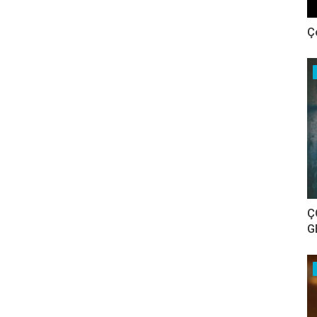
Ç
Ç
G