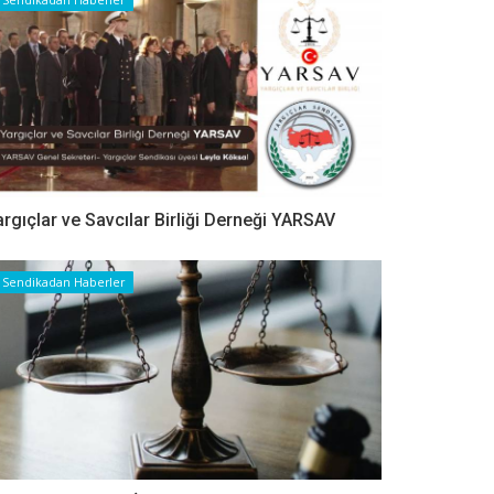
argıçlar ve Savcılar Birliği Derneği YARSAV
Sendikadan Haberler