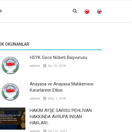
M
OK OKUNANLAR
HSYK Gece Nöbeti Başvurusu
admin
Nis 10, 2018
Anayasa ve Anayasa Mahkemesi
Kararlarının Etkisi
admin
May 1, 2018
HAKİM AYŞE SARISU PEHLİVAN
HAKKINDA AVRUPA İNSAN
HAKLARI...
admin
Haz 22, 2023