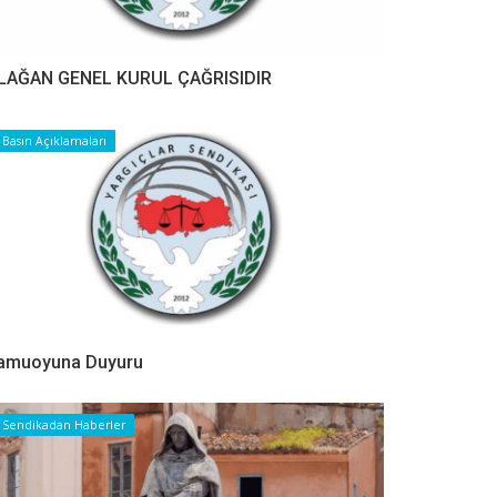
LAĞAN GENEL KURUL ÇAĞRISIDIR
Basın Açıklamaları
amuoyuna Duyuru
Sendikadan Haberler