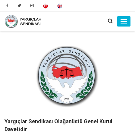
Toggl
navig
Yargıçlar Sendikası Olağanüstü Genel Kurul
Davetidir