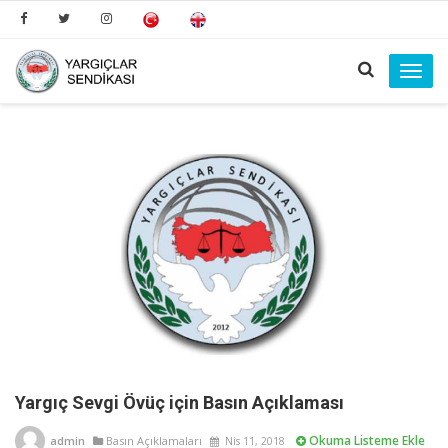
Toggl
navig
Yargıç Sevgi Övüç için Basın Açıklaması
Okuma Listeme Ekle
admin
Basın Açıklamaları
Nis 11, 2018