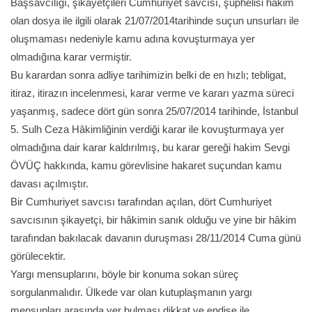
Başsavcılığı, şikayetçileri Cumhuriyet savcısı, şüphelisi hakim
olan dosya ile ilgili olarak 21/07/2014tarihinde suçun unsurları ile
oluşmaması nedeniyle kamu adına kovuşturmaya yer
olmadığına karar vermiştir.
Bu karardan sonra adliye tarihimizin belki de en hızlı; tebligat,
itiraz, itirazın incelenmesi, karar verme ve kararı yazma süreci
yaşanmış, sadece dört gün sonra 25/07/2014 tarihinde, İstanbul
5. Sulh Ceza Hâkimliğinin verdiği karar ile kovuşturmaya yer
olmadığına dair karar kaldırılmış, bu karar gereği hakim Sevgi
ÖVÜÇ hakkında, kamu görevlisine hakaret suçundan kamu
davası açılmıştır.
Bir Cumhuriyet savcısı tarafından açılan, dört Cumhuriyet
savcısının şikayetçi, bir hâkimin sanık olduğu ve yine bir hâkim
tarafından bakılacak davanın duruşması 28/11/2014 Cuma günü
görülecektir.
Yargı mensuplarını, böyle bir konuma sokan süreç
sorgulanmalıdır. Ülkede var olan kutuplaşmanın yargı
mensupları arasında yer bulması dikkat ve endişe ile