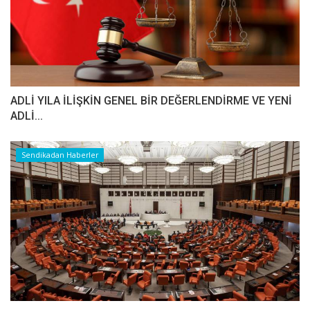
ADLİ YILA İLİŞKİN GENEL BİR DEĞERLENDİRME VE YENİ
ADLİ...
Sendikadan Haberler