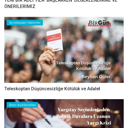
YENİ BİR ADLİ YILA BAŞLARKEN DEĞERLENDİRME VE
ÖNERİLERİMİZ
Sendikadan Haberler
Teleskoptan Düşüncesizliğe Kötülük ve Adalet
Basın Açıklamaları